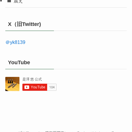
震え
X（旧Twitter)
＠yk8139
YouTube