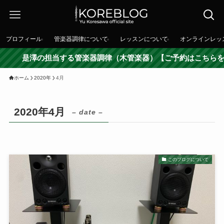
プロフィール
管楽器調律について
レッスンについて
オンラインレッ
是澤の担当する管楽器調律（木管楽器）【ご予約はこちらを押
ホーム
2020年
4月
2020年4月
– date –
このブログについて